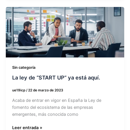
La
ley
de
“START
UP”
ya
está
aquí.
Sin categoría
La ley de “START UP” ya está aquí.
ue19icp
/
22 de marzo de 2023
Acaba de entrar en vigor en España la Ley de
fomento del ecosistema de las empresas
emergentes, más conocida como
Leer entrada »