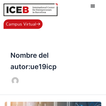
Ir
al
contenido
Campus Virtual
Nombre del
autor:ue19icp
La