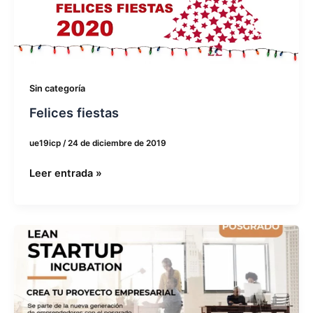
Sin categoría
Felices fiestas
ue19icp
/
24 de diciembre de 2019
Leer entrada »
Presentamos
la
primera
edición
del