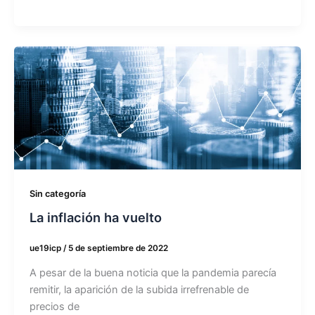
La
inflación
ha
vuelto
Sin categoría
La inflación ha vuelto
ue19icp
/
5 de septiembre de 2022
A pesar de la buena noticia que la pandemia parecía
remitir, la aparición de la subida irrefrenable de
precios de