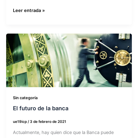
Leer entrada »
El
futuro
de
la
banca
Sin categoría
El futuro de la banca
ue19icp
/
3 de febrero de 2021
Actualmente, hay quien dice que la Banca puede