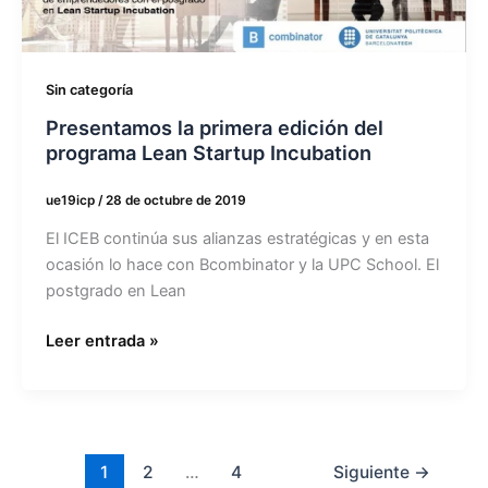
programa
Lean
Startup
Incubation
Sin categoría
Presentamos la primera edición del
programa Lean Startup Incubation
ue19icp
/
28 de octubre de 2019
El ICEB continúa sus alianzas estratégicas y en esta
ocasión lo hace con Bcombinator y la UPC School. El
postgrado en Lean
Leer entrada »
1
2
…
4
Siguiente
→