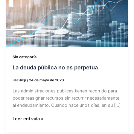
deuda
pública
no
es
perpetua
Sin categoría
La deuda pública no es perpetua
ue19icp
/
24 de mayo de 2023
Las administraciones públicas tienen recorrido para
poder reasignar recursos sin recurrir necesariamente
al endeudamiento. Cuando hace unos días, en su […]
Leer entrada »