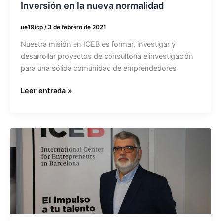
Inversión en la nueva normalidad
ue19icp
/
3 de febrero de 2021
Nuestra misión en ICEB es formar, investigar y
desarrollar proyectos de consultoría e investigación
para una sólida comunidad de emprendedores
Leer entrada »
La
ética,
compatible
con
los
negocios