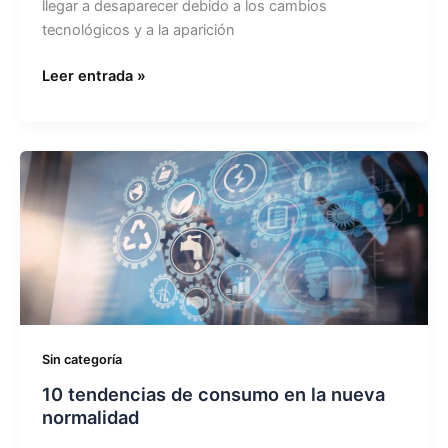
llegar a desaparecer debido a los cambios
tecnológicos y a la aparición
Leer entrada »
10
tendencias
de
consumo
en
la
nueva
normalidad
Sin categoría
10 tendencias de consumo en la nueva
normalidad