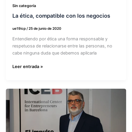
Sin categoría
La ética, compatible con los negocios
ue19icp
/
25 de junio de 2020
Entendiendo por ética una forma responsable y
respetuosa de relacionarse entre las personas, no
cabe ninguna duda que debemos aplicarla
Leer entrada »
Potenciar
la
educación
financiera,
una
necesidad