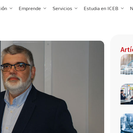
 ICEB
Abrir Formación
Abrir Emprende
Abrir Servicios
Abrir 
ión
Emprende
Servicios
Estudia en ICEB
N
Art