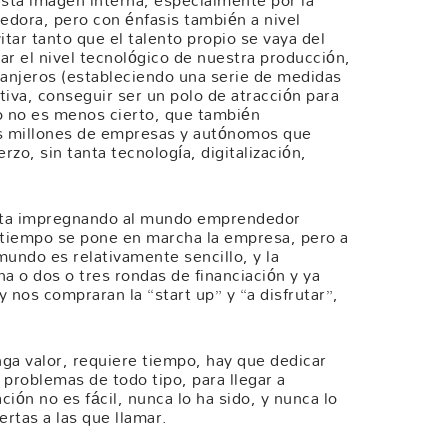
sta imagen interna, especialmente por la
dora, pero con énfasis también a nivel
tar tanto que el talento propio se vaya del
ar el nivel tecnológico de nuestra producción,
tranjeros (estableciendo una serie de medidas
itiva, conseguir ser un polo de atracción para
o no es menos cierto, que también
los millones de empresas y autónomos que
erzo, sin tanta tecnología, digitalización,
esta impregnando al mundo emprendedor
 tiempo se pone en marcha la empresa, pero a
 mundo es relativamente sencillo, y la
a o dos o tres rondas de financiación y ya
 nos compraran la “start up” y “a disfrutar”,
ga valor, requiere tiempo, hay que dedicar
a problemas de todo tipo, para llegar a
ción no es fácil, nunca lo ha sido, y nunca lo
rtas a las que llamar.