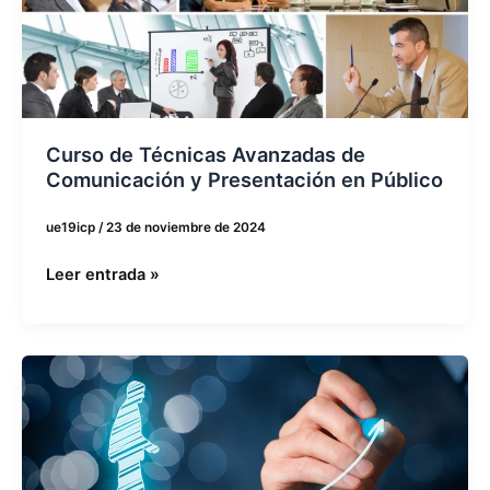
Avanzadas
de
Comunicación
y
Presentación
en
Curso de Técnicas Avanzadas de
Público
Comunicación y Presentación en Público
ue19icp
/
23 de noviembre de 2024
Leer entrada »
Curso
Bases
de
Coaching
Ejecutivo