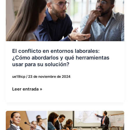
conflicto
en
entornos
laborales:
¿Cómo
abordarlos
y
qué
El conflicto en entornos laborales:
herramientas
¿Cómo abordarlos y qué herramientas
usar
usar para su solución?
para
ue19icp
/
23 de noviembre de 2024
su
solución?
Leer entrada »
Curso
de
Técnicas