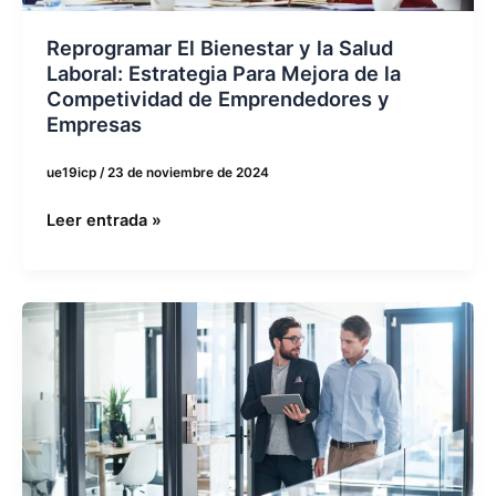
Estrategia
Para
Reprogramar El Bienestar y la Salud
Mejora
Laboral: Estrategia Para Mejora de la
de
Competividad de Emprendedores y
Empresas
la
Competividad
ue19icp
/
23 de noviembre de 2024
de
Emprendedores
Leer entrada »
y
Empresas
Estrategias
ágiles
para
competir
en
escenarios
inciertos: