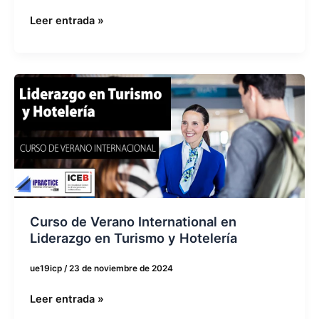
Leer entrada »
Curso
de
Verano
International
en
Liderazgo
en
Turismo
y
Curso de Verano International en
Hotelería
Liderazgo en Turismo y Hotelería
ue19icp
/
23 de noviembre de 2024
Leer entrada »