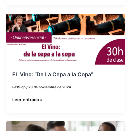
EL
Vino:
“De
La
Cepa
a
la
Copa”
EL Vino: “De La Cepa a la Copa”
ue19icp
/
23 de noviembre de 2024
Leer entrada »
El