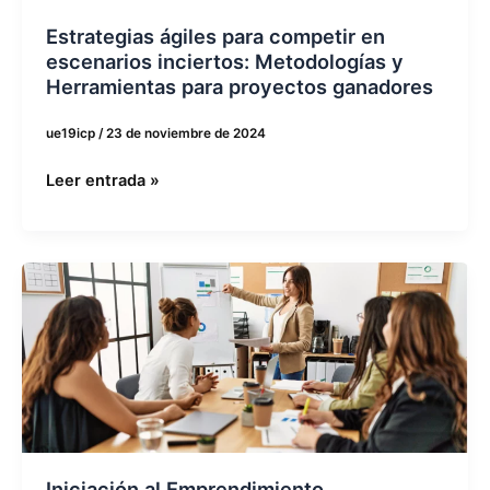
Metodologías
y
Estrategias ágiles para competir en
Herramientas
escenarios inciertos: Metodologías y
para
Herramientas para proyectos ganadores
proyectos
ue19icp
/
23 de noviembre de 2024
ganadores
Leer entrada »
Iniciación
al
Emprendimiento
Iniciación al Emprendimiento