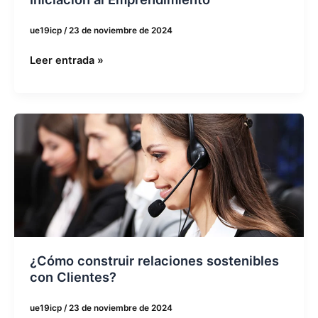
ue19icp
/
23 de noviembre de 2024
Leer entrada »
¿Cómo
construir
relaciones
sostenibles
con
Clientes?
¿Cómo construir relaciones sostenibles
con Clientes?
ue19icp
/
23 de noviembre de 2024