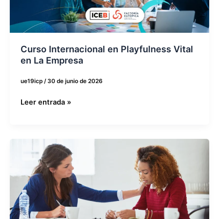
en
La
Empresa
Curso Internacional en Playfulness Vital
en La Empresa
ue19icp
/
30 de junio de 2026
Leer entrada »
Reprogramar
El
Bienestar
y
la
Salud
Laboral: