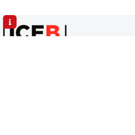
Aquí formamos mentes curiosas, valores sólidos y
futuros brillantes.
+34 936 39 46 23
C/Balmes 191, 3-1 08006 Barcelona, España
info@iceb-edu.com
Explora ICEB
Formación
Emprende
Servicios a empresas