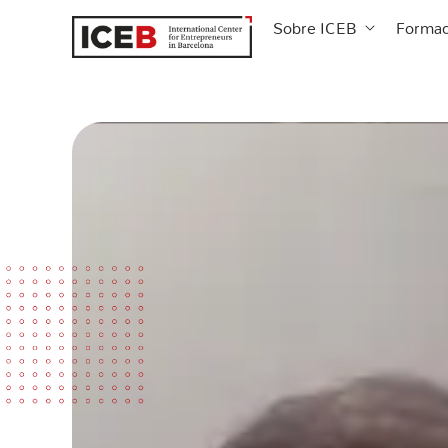
Ir
Abrir Sobre
Sobre ICEB
Formac
al
contenido