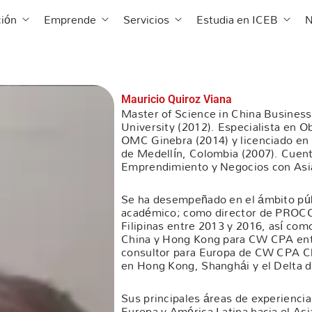
 ICEB
Abrir Formación
Abrir Emprende
Abrir Servicios
Abrir 
ión
Emprende
Servicios
Estudia en ICEB
N
Mauricio Quiroz Viana
Master of Science in China Business
University (2012). Especialista en O
OMC Ginebra (2014) y licenciado en
de Medellín, Colombia (2007). Cuent
Emprendimiento y Negocios con Asi
Se ha desempeñado en el ámbito públ
académico; como director de PROCO
Filipinas entre 2013 y 2016, así com
China y Hong Kong para CW CPA ent
consultor para Europa de CW CPA C
en Hong Kong, Shanghái y el Delta d
Sus principales áreas de experienci
Europa y América Latina hacia el Asia