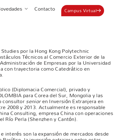
Estudia en ICEB
Abrir Novedades
ovedades
Contacto
Campus Virtual
 Studies por la Hong Kong Polytechnic
bstáculos Técnicos al Comercio Exterior de la
 Administración de Empresas por la Universidad
a con trayectoria como Catedrático en
a.
ico (Diplomacia Comercial), privado y
LOMBIA para Corea del Sur, Mongolia y las
o consultor
senior
en Inversión Extranjera en
re 2008 y 2013. Actualmente es responsable
hina Consulting, empresa China con operaciones
el Río Perla (Shenzhen y Cantón).
a e interés son la expansión de mercados desde
 Pacífico, la inversión extrajera entre estas