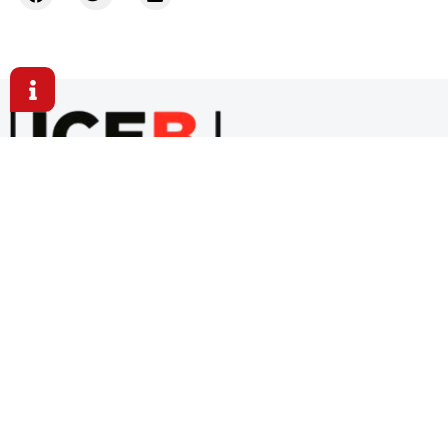
Aquí formamos mentes curiosas, valores sólidos y
futuros brillantes.
+34 936 39 46 23
C/Balmes 191, 3-1 08006 Barcelona, España
info@iceb-edu.com
Explora ICEB
Formación
Emprende
Servicios a empresas