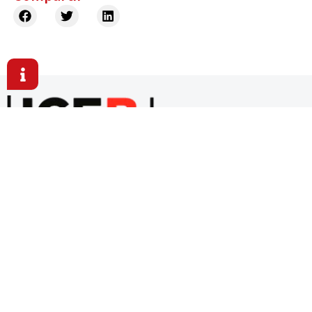
Aquí formamos mentes curiosas, valores sólidos y
futuros brillantes.
+34 936 39 46 23
C/Balmes 191, 3-1 08006 Barcelona, España
info@iceb-edu.com
Explora ICEB
Formación