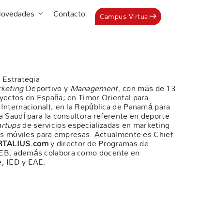
Estudia en ICEB
Abrir Novedades
ovedades
Contacto
Campus Virtual
 Estrategia
keting
Deportivo y
Management
, con más de 13
oyectos en España; en Timor Oriental para
 Internacional); en la República de Panamá para
a Saudí para la consultora referente en deporte
artups
de servicios especializadas en marketing
nes móviles para empresas. Actualmente es Chief
RTALIUS.com
y director de Programas de
CEB, además colabora como docente en
e, IED y EAE.