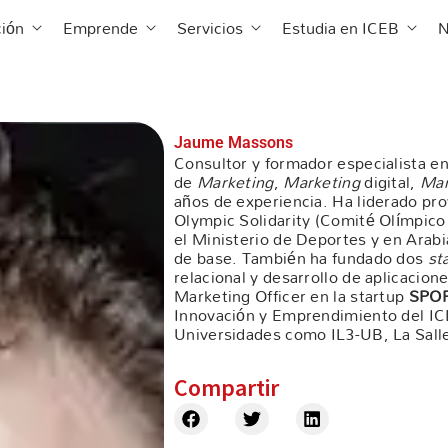
 ICEB
Abrir Formación
Abrir Emprende
Abrir Servicios
Abrir 
ión
Emprende
Servicios
Estudia en ICEB
N
Jaume Massons
Consultor y formador especialista en
de
Marketing
,
Marketing
digital,
Mar
años de experiencia. Ha liderado pr
Olympic Solidarity (Comité Olímpico
el Ministerio de Deportes y en Arabi
de base. También ha fundado dos
st
relacional y desarrollo de aplicacio
Marketing Officer en la startup
SPO
Innovación y Emprendimiento del I
Universidades como IL3-UB, La Sall
Compartir