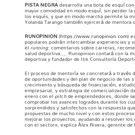
PISTA NEGRA
desarrolla una bota de esquí con
mayor comodidad en modo esquí, sin perder la ri
los esquís, y que en modo marcha permite la mi
Yolanda Tarango también ejercerá de mentora d
RUNOPINION
(
https://www.runopinion.com
) e
populares podrán intercambiar experiencias y v
el
running
: comentarios sobre carreras, recome
salud deportiva…. Runopinion contará con la me
deportiva y fundador de Itik Consultoría Deport
El proceso de mentoría se concretará a través de
de oportunidades y del plan de negocio de las
s
crecimiento y búsqueda de financiación, estudio
empresarial, y estrategia de comercialización d
enero con el
pitch
de emprendedores, donde se 
comprobar los avances logrados durante los c
sorprendidos y satisfechos con la respuesta qu
propuestas de mucho nivel y con estos proces
mejorar los proyectos, ayudando a resolver los 
con el sector», explica Àlex Rivera, gerente d