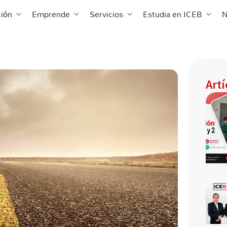
 ICEB
Abrir Formación
Abrir Emprende
Abrir Servicios
Abrir 
ión
Emprende
Servicios
Estudia en ICEB
N
Art