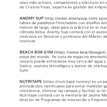
sean más activos, competentes y efectivos en e
de Cristina Fisas, experta en gestión del empr
ANOMY SUP
(
http://www.anomysup.com
) apue
tablas de
paddlesurf
hinchables con diseños únic
metros de largo, ideal para la práctica en el m
cómoda bolsa. Anomy Sup contará con el aseso
inversora en Skiverse y profesora del Máster d
Institute.
BEACH BOX GYM
(
https://www.beachboxgym
playa del mundo. Se trata de espacios desmonta
usuario puede entrenarse muy cerca del agua y
Valero, analista tecnológico y asesor de
startup
Gym.
NUTRITAPE
(https://nutritape.com/es) es un p
aminoácidos ramificados para evitar malestar ga
resistencia, eliminar las rampas y facilitar la r
Nutritape contará con la mentoría de Jaume M
director de Programas de Innovación y Empren