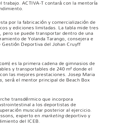
l trabajo. ACTIVA-T contará con la mentoría
endimiento.
sta por la fabricación y comercialización de
os y ediciones limitadas. La tabla mide tres
ar, pero se puede transportar dentro de una
ramiento de Yolanda Tarango, consejera e
e Gestión Deportiva del Johan Cruyff
.com
) es la primera cadena de gimnasios de
bles y transportables de 240 m² donde el
 con las mejores prestaciones. Josep Maria
s
, será el mentor principal de Beach Box
arche transdérmico que incorpora
strointestinal a los deportistas de
ecuperación muscular posterior al ejercicio.
assons, experto en
marketing
deportivo y
dimiento del ICEB.