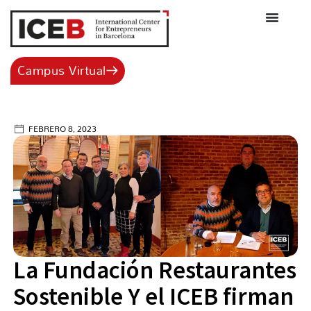
Ir
al
contenido
Campus Virtual
FEBRERO 8, 2023
La Fundación Restaurantes
Sostenible Y el ICEB firman