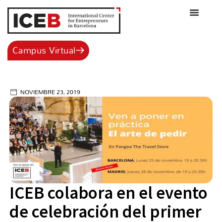
Ir
al
contenido
Campus Virtual
NOVIEMBRE 23, 2019
ICEB colabora en el evento
de celebración del primer