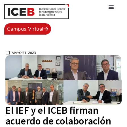
Ir
al
contenido
Campus Virtual
MAYO 21, 2023
El IEF y el ICEB firman
acuerdo de colaboración