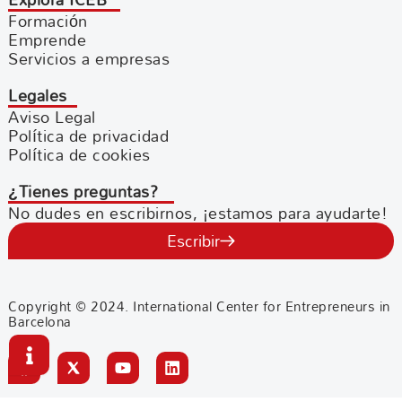
Formación
Emprende
Servicios a empresas
Legales
Aviso Legal
Política de privacidad
Política de cookies
¿Tienes preguntas?
No dudes en escribirnos, ¡estamos para ayudarte!
Escribir
Copyright © 2024. International Center for Entrepreneurs in
Barcelona
F
Y
L
a
o
i
c
u
n